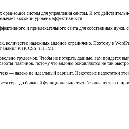
 open-source систем для управления сайтом. И это действительн
 означает высокий уровень эффективности.
фективного и привлекательного сайта для собственных нужд, сн
ок, количество надежных аддонов ограничено. Поэтому в WordPr
ют знания PHP, CSS и HTML.
довольно трудоемок. Чтобы не потерять данные, вам придется вы
работы плагинов, потому что аддоны обновляются не так быстро,
ress — далеко не идеальный вариант. Некоторые недостатки это
ются гораздо большей функциональностью, безопасностью и про