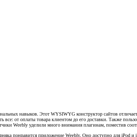
ональных навыков. Этот WYSIWYG конструктор сайтов отличаетс
 все: от оплаты товара клиентом до его доставки. Также польз
аботчики Weebly уделили много внимания плагинам, поместив со
рняка понравится приложение Weebly. Оно доступно для iPod и iP