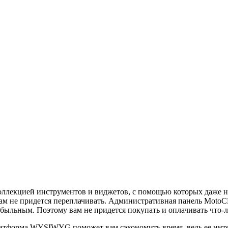
ллекцией инструментов и виджетов, с помощью которых даже не
вам не придется переплачивать. Административная панель Moto
быльным. Поэтому вам не придется покупать и оплачивать что-
атформа WYSIWYG поможет вам сэкономить время, ведь ее инте