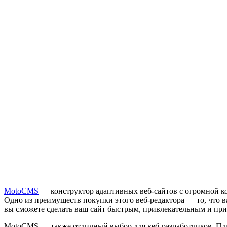
MotoCMS
— конструктор адаптивных веб-сайтов с огромной ко
Одно из преимуществ покупки этого веб-редактора — то, что 
вы сможете сделать ваш сайт быстрым, привлекательным и при
MotoCMS — также отличный выбор для веб-разработчиков. Пл