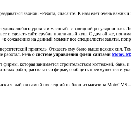
здаваться звонок: «Ребята, спасайте! К нам едет очень важный к
студиях любого уровня и масштаба с завидной регулярностью. Люб
 все и сделать сайт, срубив приличный куш. С другой же, понима
, «к сожалению на данный момент все специалисты заняты, попр
верситетский приятель. Отказать ему было выше всяких сил. Тем
е работал. Речь о
системе управления флеш-сайтами
MotoCM
фирмы, которая занимается строительством коттеджей, бань, и в
готовых работ, рассказать о фирме, сообщить преимущества и у
поиски я выбрал самый последний шаблон из магазина MotoCMS – 