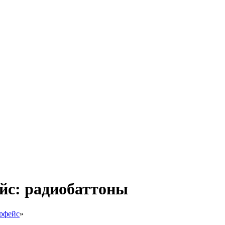
йс: радиобаттоны
рфейс
»