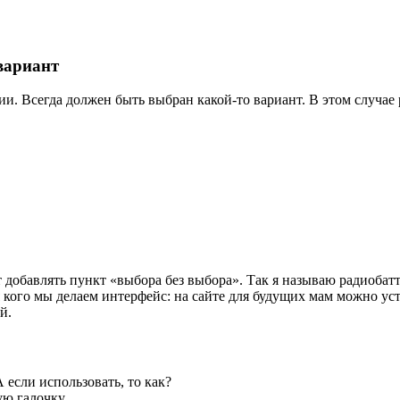
вариант
ии. Всегда должен быть выбран какой-то вариант. В этом случа
т добавлять пункт «выбора без выбора». Так я называю радиобатт
ля кого мы делаем интерфейс: на сайте для будущих мам можно у
й.
А если использовать, то как?
ую галочку.